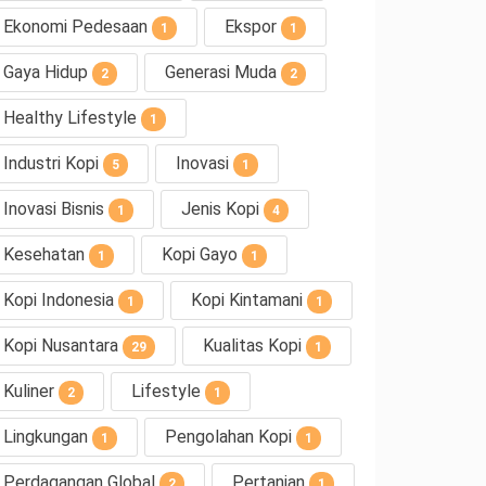
Ekonomi Pedesaan
Ekspor
1
1
Gaya Hidup
Generasi Muda
2
2
Healthy Lifestyle
1
Industri Kopi
Inovasi
5
1
Inovasi Bisnis
Jenis Kopi
1
4
Kesehatan
Kopi Gayo
1
1
Kopi Indonesia
Kopi Kintamani
1
1
Kopi Nusantara
Kualitas Kopi
29
1
Kuliner
Lifestyle
2
1
Lingkungan
Pengolahan Kopi
1
1
Perdagangan Global
Pertanian
2
1