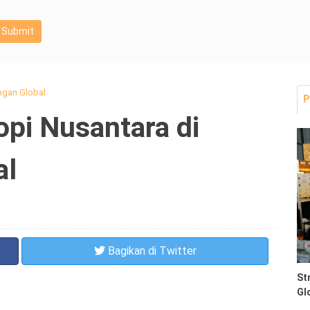
Submit
gan Global
P
pi Nusantara di
al
Bagikan
di Twitter
St
Gl