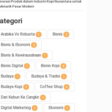
Inovasi Produk dalam Industri Kopi Nusantara untuk
Menarik Pasar Modern
ategori
Arabika Vs Robusta
Bisnis
1
2
Bisnis & Ekonomi
2
Bisnis & Kewirausahaan
1
Bisnis Digital
Bisnis Kopi
1
4
Budaya
Budaya & Tradisi
1
1
Budaya Kopi
Coffee Shop
1
2
Dari Kebun Ke Cangkir
1
Digital Marketing
Ekonomi
1
1